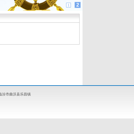
2
1
西省临汾市曲沃县乐昌镇